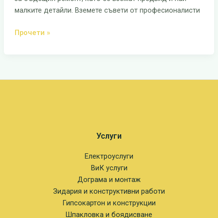
предпазим
малките детайли. Вземете съвети от професионалисти
от
проблеми
Прочети »
по
време
на
провеждането
му
Услуги
Електроуслуги
ВиК услуги
Дограма и монтаж
Зидария и конструктивни работи
Гипсокартон и конструкции
Шпакловка и боядисване