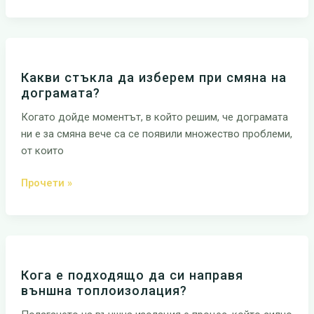
Какви
стъкла
Какви стъкла да изберем при смяна на
да
дограмата?
изберем
при
Когато дойде моментът, в който решим, че дограмата
смяна
ни е за смяна вече са се появили множество проблеми,
на
от които
дограмата?
Прочети »
Кога
е
Кога е подходящо да си направя
подходящо
външна топлоизолация?
да
си