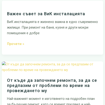
Важен
съвет
Важен съвет за ВиК инсталацията
за
ВиК
ВиК инсталацията е жизнено важна в едно съвременно
инсталацията
жилище. При ремонт на баня, кухня и други мокри
помещения е добре
Прочети »
От
къде
да
От къде да започнем ремонта, за да се
започнем
предпазим от проблеми по време на
ремонта,
провеждането му
за
да
Най-важният момент е изготвянето на подробен план
се
за бъдещия ремонт, като се вземат предвид и най-