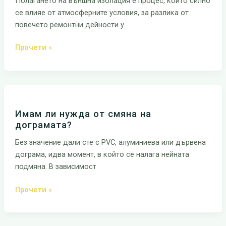
Полагането на външна изолация е процес, който силно
направя
се влияе от атмосферните условия, за разлика от
външна
повечето ремонтни дейности у
топлоизолация?
Прочети »
Имам
ли
Имам ли нужда от смяна на
нужда
дограмата?
от
смяна
Без значение дали сте с PVC, алуминиева или дървена
на
дограма, идва момент, в който се налага нейната
дограмата?
подмяна. В зависимост
Прочети »