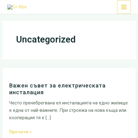
Skip
Main
to
Menu
content
Uncategorized
Важен
съвет
Важен съвет за електрическата
за
инсталация
електрическата
инсталация
Често пренебрегвана eл инсталацията на едно жилище
е една от най-важните. При строежа на нова къща или
кооперация тя е […]
Прочети »