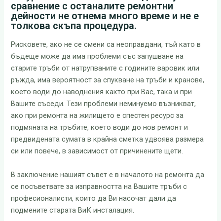
сравнение с останалите ремонтни
дейности не отнема много време и не е
толкова скъпа процедура.
Рисковете, ако не се смени са неоправдани, тъй като в
бъдеще може да има проблеми със запушване на
старите тръби от натрупваните с годините варовик или
ръжда, има вероятност за спукване на тръби и кранове,
което води до наводнения както при Вас, така и при
Вашите съседи. Тези проблеми неминуемо възникват,
ако при ремонта на жилището е спестен ресурс за
подмяната на тръбите, което води до нов ремонт и
предвидената сумата в крайна сметка удвоява размера
си или повече, в зависимост от причинените щети.
В заключение нашият съвет е в началото на ремонта да
се посъветвате за изправността на Вашите тръби с
професионалисти, които да Ви насочат дали да
подмените старата ВиК инсталация.