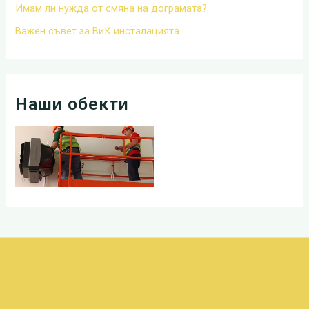
Имам ли нужда от смяна на дограмата?
Важен съвет за ВиК инсталацията
Наши обекти