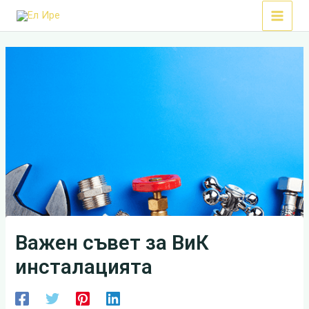
Skip
Main
to
Menu
content
Важен съвет за ВиК
инсталацията