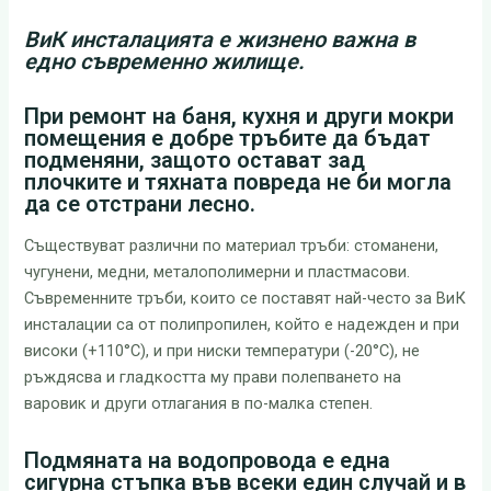
ВиК инсталацията е жизнено важна в
едно съвременно жилище.
При ремонт на баня, кухня и други мокри
помещения е добре тръбите да бъдат
подменяни, защото остават зад
плочките и тяхната повреда не би могла
да се отстрани лесно.
Съществуват различни по материал тръби: стоманени,
чугунени, медни, металополимерни и пластмасови.
Съвременните тръби, които се поставят най-често за ВиК
инсталации са от полипропилен, който е надежден и при
високи (+110°С), и при ниски температури (-20°С), не
ръждясва и гладкостта му прави полепването на
варовик и други отлагания в по-малка степен.
Подмяната на водопровода е една
сигурна стъпка във всеки един случай и в